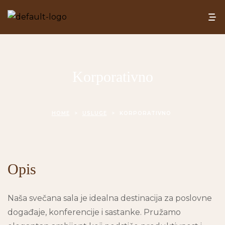
Korporativno
HOME
>
USLUGE
>
KORPORATIVNO
Opis
Naša svečana sala je idealna destinacija za poslovne
događaje, konferencije i sastanke. Pružamo