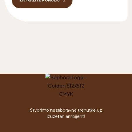
ZATRAŽITE PONUDU
Stvorimo nezaboravne trenutke uz
izuzetan ambijent!