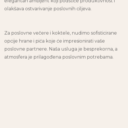
elegantan ambijent koji podstiče produktivnost i
olakšava ostvarivanje poslovnih ciljeva.
Za poslovne večere i koktele, nudimo sofisticirane
opcije hrane i pića koje će impresionirati vaše
poslovne partnere. Naša usluga je besprekorna, a
atmosfera je prilagođena poslovnim potrebama.